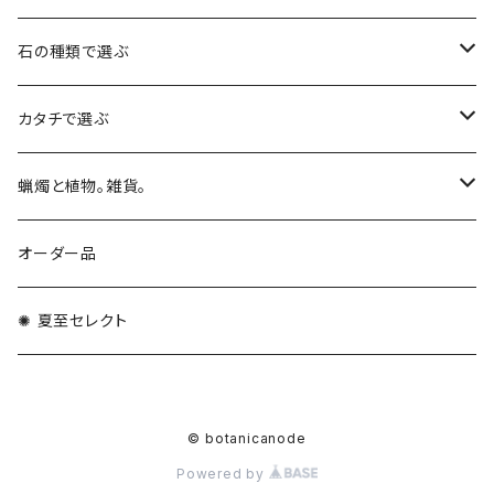
石の種類で選ぶ
ピンクオパール
カタチで選ぶ
スギライト
動物
蝋燭と植物。雑貨。
ねこ
オーラクオーツ
タワー
キャンドル
オーダー品
ゾウ
パラフィンキャンドル
ガネーシュヒマール
天使・女神
サシェ
✺ 夏至セレクト
海の生きもの
大豆ワックス
ハート・星
ガネーシャ
天然石の座台・おふとん
イヌ
© botanicanode
蜜蝋
ハックマナイト
ユニコーン
生花アレンジメント
Powered by