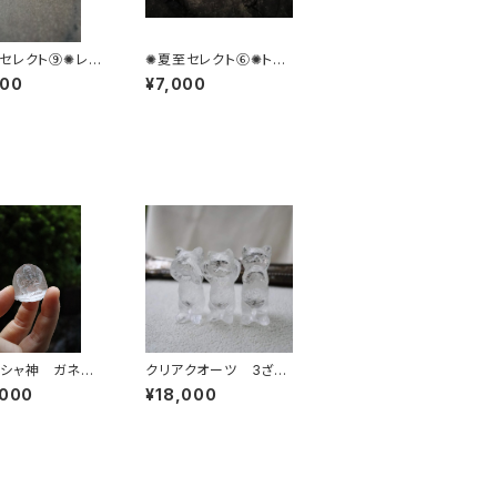
セレクト⑨✺レム
✺夏至セレクト⑥✺トロ
ドルフィンクリス
レアイト
000
¥7,000
スノーキャップア
ト
シャ神 ガネー
クリアクオーツ 3ざる
マール
猫
,000
¥18,000