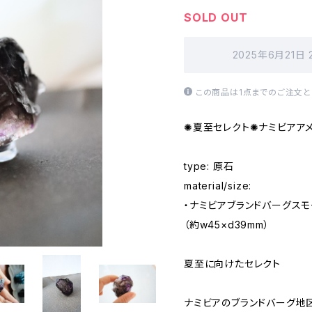
SOLD OUT
2025年6月21日
この商品は1点までのご注文と
✺夏至セレクト✺ナミビアア
type: 原石
material/size:
・ナミビアブランドバーグス
（約w45×d39mm）
夏至に向けたセレクト
ナミビアのブランドバーグ地