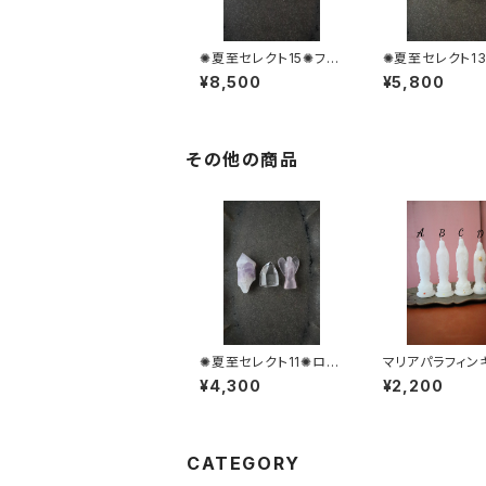
✺夏至セレクト15✺フロ
✺夏至セレクト1
ーライト＆トロレアイト
使トロレアイトセ
¥8,500
¥5,800
の天使
その他の商品
✺夏至セレクト11✺ロー
マリアパラフィン
ズエンジェル
ドル ピュアホワ
¥4,300
¥2,200
CATEGORY