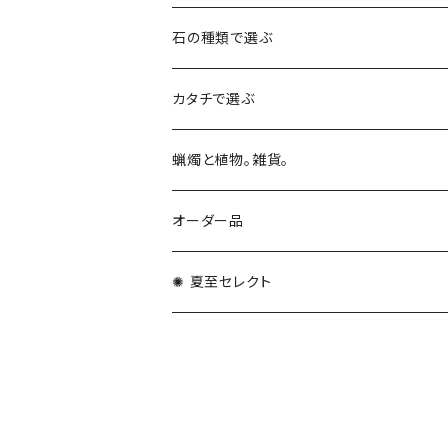
石の種類で選ぶ
ピンクオパール
カタチで選ぶ
スギライト
動物
蝋燭と植物。雑貨。
ねこ
オーラクオーツ
タワー
キャンドル
オーダー品
ゾウ
パラフィンキャンドル
ガネーシュヒマール
天使・女神
サシェ
✺ 夏至セレクト
海の生きもの
大豆ワックス
ハート・星
ガネーシャ
天然石の座台・おふとん
イヌ
蜜蝋
ハックマナイト
ユニコーン
生花アレンジメント