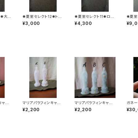
3✺大天
✺夏至セレクト12✺トロ
✺夏至セレクト11✺ロー
✺夏至
ット
レアイトエンジェル
ズエンジェル
リアン
¥3,000
¥4,300
¥9,
タル＆
メジス
キャン
マリアパラフィンキャン
マリアパラフィンキャン
ガネー
イト
ドル ライトピンク
ドル ペールブルー
シュヒ
¥2,200
¥2,200
¥30