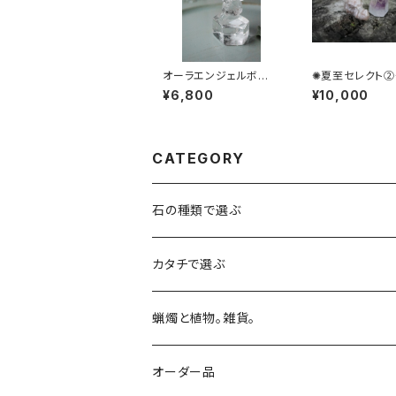
オーラエンジェルボー
✺夏至セレクト②
イ オーラクオーツ
ンストーンドラゴ
¥6,800
¥10,000
CATEGORY
石の種類で選ぶ
ピンクオパール
カタチで選ぶ
スギライト
動物
蝋燭と植物。雑貨。
ねこ
オーラクオーツ
タワー
キャンドル
オーダー品