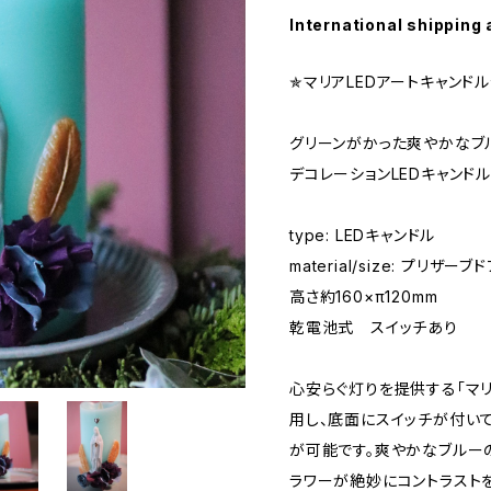
International shipping 
✯マリアLEDアートキャンドル
グリーンがかった爽やかなブ
デコレーションLEDキャンドル
type: LEDキャンドル
material/size: プリザー
高さ約160×π120mm
乾電池式 スイッチあり
心安らぐ灯りを提供する「マリ
用し、底面にスイッチが付い
が可能です。爽やかなブルー
ラワーが絶妙にコントラスト