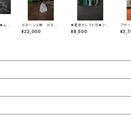
✺ムー
ガネーシャ神 ガネー
✺夏至セレクト15✺フロ
アゲー
ン
シュヒマール1
ーライト＆トロレアイト
¥22,000
¥8,500
¥3,7
の天使